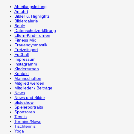
Abteilungsleitung
Anfahrt
Bilder u. Highlights
Bildergalerie
Boule
Datenschutzerklärung
Eltern-Kind-Turnen
Fitness Mix
Frauengymnastik
Freizeitsport
Fußball
Impressum
Instagramm
Kinderturnen
Kontakt
Mannschaften
Mitglied werden
Mitglieder / Beiträge
News
News und Bilder
Slideshow
Spielerportraits
Sponsoren
Tennis
Termine/News
Tischtennis
Yoga