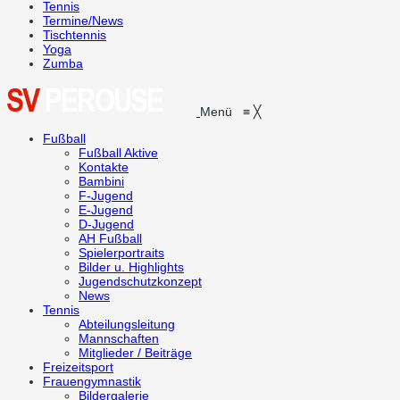
Tennis
Termine/News
Tischtennis
Yoga
Zumba
Menü
≡
╳
Fußball
Fußball Aktive
Kontakte
Bambini
F-Jugend
E-Jugend
D-Jugend
AH Fußball
Spielerportraits
Bilder u. Highlights
Jugendschutzkonzept
News
Tennis
Abteilungsleitung
Mannschaften
Mitglieder / Beiträge
Freizeitsport
Frauengymnastik
Bildergalerie