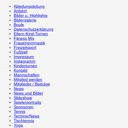
Abteilungsleitung
Anfahrt
Bilder u. Highlights
Bildergalerie
Boule
Datenschutzerklärung
Eltern-Kind-Turnen
Fitness Mix
Frauengymnastik
Freizeitsport
Fußball
Impressum
Instagramm
Kinderturnen
Kontakt
Mannschaften
Mitglied werden
Mitglieder / Beiträge
News
News und Bilder
Slideshow
Spielerportraits
Sponsoren
Tennis
Termine/News
Tischtennis
Yoga