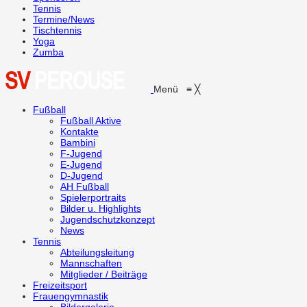
Tennis
Termine/News
Tischtennis
Yoga
Zumba
Menü
≡
╳
Fußball
Fußball Aktive
Kontakte
Bambini
F-Jugend
E-Jugend
D-Jugend
AH Fußball
Spielerportraits
Bilder u. Highlights
Jugendschutzkonzept
News
Tennis
Abteilungsleitung
Mannschaften
Mitglieder / Beiträge
Freizeitsport
Frauengymnastik