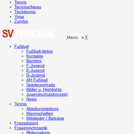
Tennis
Termine/News
Tischtennis
Yoga
Zumba
Menü
≡
╳
Fußball
Fußball Aktive
Kontakte
Bambini
F-Jugend
E-Jugend
D-Jugend
AH Fußball
Spielerportraits
Bilder u. Highlights
Jugendschutzkonzept
News
Tennis
Abteilungsleitung
Mannschaften
Mitglieder / Beiträge
Freizeitsport
Frauengymnastik
Bildergalerie