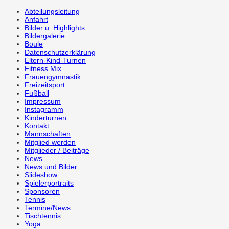
Abteilungsleitung
Anfahrt
Bilder u. Highlights
Bildergalerie
Boule
Datenschutzerklärung
Eltern-Kind-Turnen
Fitness Mix
Frauengymnastik
Freizeitsport
Fußball
Impressum
Instagramm
Kinderturnen
Kontakt
Mannschaften
Mitglied werden
Mitglieder / Beiträge
News
News und Bilder
Slideshow
Spielerportraits
Sponsoren
Tennis
Termine/News
Tischtennis
Yoga